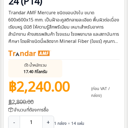
24 (P14)
Trandar AMF Mercure ชนิดขอบบังใบ ขนาด
600x600x15 mm. เป็นฝ้าอะคูสติกลายละเอียด พื้นผิวต่อเนื่อง
เรียบหรู มีมิติ ให้ความรู้สึกพรีเมียม เหมาะสำหรับอาคาร
สำนักงาน ห้างสรรพสินค้า โรงแรม โรงพยาบาล และสถาบันการ
ศึกษา โดยฝ้าชนิดนี้ผลิตจาก Mineral Fiber (ใยแร่) คุณภาพ
สูง ซึ่งเป็นวัสดุที่มีรูพรุนช่วยดูดซับเสียง ลดเสียงสะท้อน และทน
ความร้อน
น้ำหนักรวม
17.40 กิโลกรัม
฿2,240.00
(ก่อน VAT /
กล่อง)
฿2,800.00
จำนวนที่ต้องการซื้อ
-
+
1
กล่อง
=
14
แผ่น