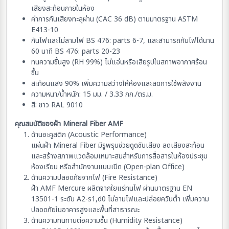
เสียงสะท้อนภายในห้อง
ค่าการกันเสียงทะลุผ่าน (CAC 36 dB) ตามมาตรฐาน ASTM
E413-10
กันไฟและไม่ลามไฟ BS 476: parts 6-7, และสามารถกันไฟได้นาน
60 นาที BS 476: parts 20-23
ทนความชื้นสูง (RH 99%) ไม่แอ่นหรือเสียรูปในสภาพอากาศร้อน
ชื้น
สะท้อนแสง 90% เพิ่มความสว่างให้ห้องและลดการใช้พลังงาน
ความหนา/น้ำหนัก: 15 มม. / 3.33 กก./ตร.ม.
สี: ขาว RAL 9010
คุณสมบัติของฝ้า Mineral Fiber AMF
ด้านอะคูสติก (Acoustic Performance)
แผ่นฝ้า Mineral Fiber มีรูพรุนช่วยดูดซับเสียง ลดเสียงสะท้อน
และสร้างสภาพแวดล้อมเหมาะสมสำหรับการสื่อสารในห้องประชุม
ห้องเรียน หรือสำนักงานแบบเปิด (Open-plan Office)
ด้านความปลอดภัยจากไฟ (Fire Resistance)
ฝ้า AMF Mercure ผลิตจากใยแร่ทนไฟ ผ่านมาตรฐาน EN
13501-1 ระดับ A2-s1,d0 ไม่ลามไฟและปล่อยควันต่ำ เพิ่มความ
ปลอดภัยในอาคารสูงและพื้นที่สาธารณะ
ด้านความทนทานต่อความชื้น (Humidity Resistance)