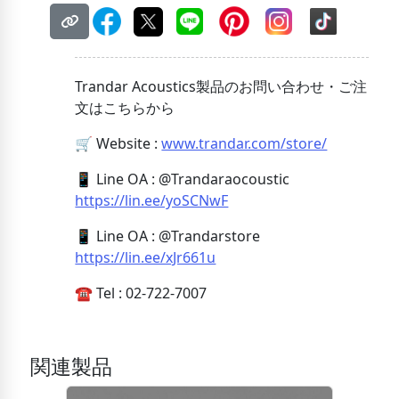
Trandar Acoustics製品のお問い合わせ・ご注
文はこちらから
🛒 Website :
www.trandar.com/store/
📱 Line OA : @Trandaraocoustic
https://lin.ee/yoSCNwF
📱 Line OA : @Trandarstore
https://lin.ee/xJr661u
☎️ Tel : 02-722-7007
関連製品