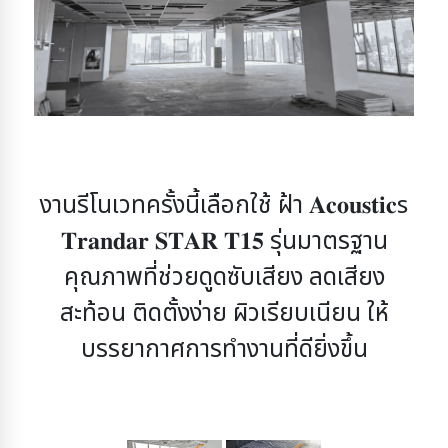
งานรีโนเวทครั้งนี้เลือกใช้ ฝ้า 𝐀𝐜𝐨𝐮𝐬𝐭𝐢𝐜s
𝐓𝐫𝐚𝐧𝐝𝐚𝐫 𝐒𝐓𝐀𝐑 𝐓𝟏𝟓
รุ่นมาตรฐาน
คุณภาพที่ช่วยดูดซับเสียง ลดเสียง
สะท้อน
ติดตั้งง่าย ผิวเรียบเนียน ให้
บรรยากาศการทำงานที่ดียิ่งขึ้น