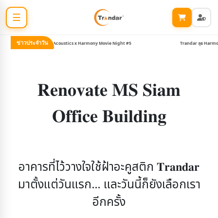
☰
ข่าวประจำวัน
Trandar Acoustics x Harmony Movie Night #5
Trandar ลุย Harmony &
𝐑𝐞𝐧𝐨𝐯𝐚𝐭𝐞 𝐌𝐒 𝐒𝐢𝐚𝐦
𝐎𝐟𝐟𝐢𝐜𝐞 𝐁𝐮𝐢𝐥𝐝𝐢𝐧𝐠
อาคารที่ไว้วางใจใช้ฝ้าอะคูสติก 𝐓𝐫𝐚𝐧𝐝𝐚𝐫
มาตั้งแต่วันแรก…
และวันนี้ก็ยังเลือกเรา
อีกครั้ง