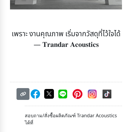
เพราะ งานคุณภาพ เริ่มจากวัสดุที่ไว้ใจได้
— 𝐓𝐫𝐚𝐧𝐝𝐚𝐫 𝐀𝐜𝐨𝐮𝐬𝐭𝐢𝐜𝐬
สอบถาม/สั่งซื้อผลิตภัณฑ์ Trandar Acoustics
ได้ที่