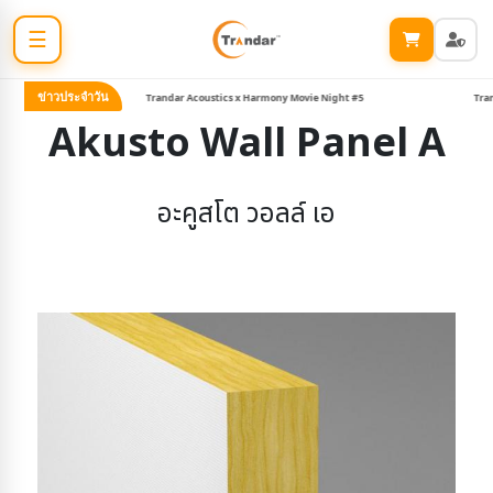
☰
ข่าวประจำวัน
Trandar Acoustics x Harmony Movie Night #5
Tranda
Akusto Wall Panel A
อะคูสโต วอลล์ เอ