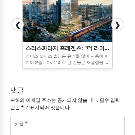
❮
❯
스리스파라지 프레젠츠: "더 라이스" 사판콰이 지구에 새로운 활기를 불어넣는 모던 건축
라이스 오피스 빌딩은 유리를 많이 사용하여
T-ONE
지어졌습니다. 유리로 된 건물은 채광성을 높
대의 CB
이고 전력 소비를 줄일 수 있는 반면, 궁극적
내세워, 
으로는 유리 자체가 반향이나 잔향 문제를 야
않는 업무
기합니다. 따라서 오피스 빌딩 건설에서는 음
습니다. 
향 천장재나 흡음 천장재가 매우 중요하게 됩
는 이미지
댓글
니다.
에게 최적
귀하의 이메일 주소는 공개되지 않습니다. 필수 입력
란은 *로 표시되어 있습니다