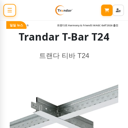
☰
일일 뉴스
하모니 무비 나이트 #5
트랜다르 Harmony & FriendS WAGC Golf 2026 출전
Trandar T-Bar T24
트랜다 티바 T24