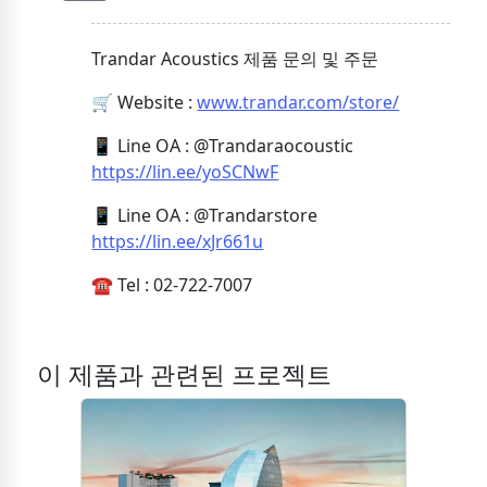
Trandar Acoustics 제품 문의 및 주문
🛒 Website :
www.trandar.com/store/
📱 Line OA : @Trandaraocoustic
https://lin.ee/yoSCNwF
📱 Line OA : @Trandarstore
https://lin.ee/xJr661u
☎️ Tel : 02-722-7007
이 제품과 관련된 프로젝트