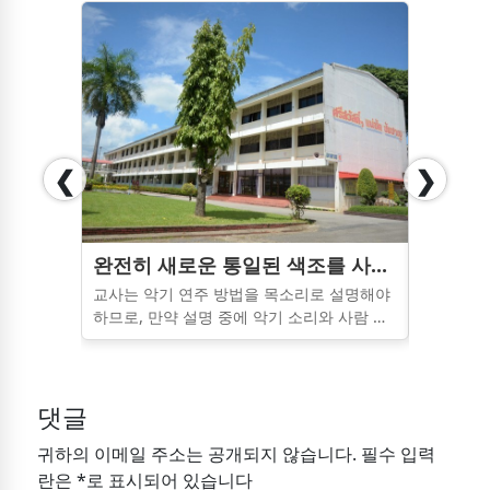
❮
❯
완전히 새로운 통일된 색조를 사용하여 교실의 분위기를 창의적으로 디자인하고 리모델링했습니다. 난주 시리사와트 윗타야칸 학교의 오케스트라 연습실로 꼭 방문해 주세요.
교사는 악기 연주 방법을 목소리로 설명해야
방콕 백화
하므로, 만약 설명 중에 악기 소리와 사람 목
벽면을 장
소리 양쪽에 에코가 울리게 되면, 교사는 더
의 분위기
욱 혼란스러워하고 명확하게 전달할 수 없게
됩니다. 더욱이 중요한 것은, 교실에 있는 학
생들도 머리가 아파지고, 분명하게 알아들을
댓글
수 없게 되어, 그 결과, 학습 내용을 이해할 수
귀하의 이메일 주소는 공개되지 않습니다. 필수 입력
없게 됩니다.
란은 *로 표시되어 있습니다