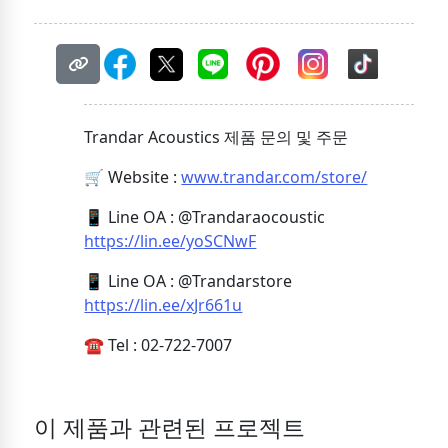
Trandar Acoustics 제품 문의 및 주문
🛒 Website :
www.trandar.com/store/
📱 Line OA : @Trandaraocoustic
https://lin.ee/yoSCNwF
📱 Line OA : @Trandarstore
https://lin.ee/xJr661u
☎️ Tel : 02-722-7007
이 제품과 관련된 프로젝트