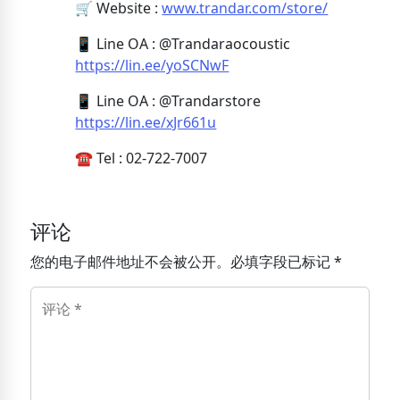
🛒 Website :
www.trandar.com/store/
📱 Line OA : @Trandaraocoustic
https://lin.ee/yoSCNwF
📱 Line OA : @Trandarstore
https://lin.ee/xJr661u
☎️ Tel : 02-722-7007
评论
您的电子邮件地址不会被公开。必填字段已标记 *