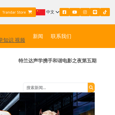
中文
Trandar Store
新闻
联系我们
学知识
视频
学携手和谐电影之夜第五期
特兰达征战 Harm