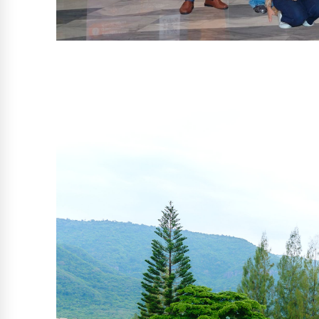
特兰达声学携手和谐电影之夜第五期
娱乐晚会，联结商业伙伴