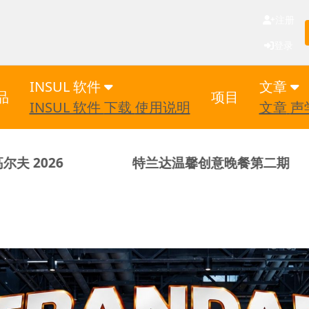
注册
登录
INSUL 软件
文章
品
项目
INSUL 软件
下载
使用说明
文章
声
特兰达温馨创意晚餐第二期
特兰达声