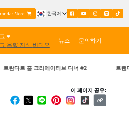
한국어
Trandar Store
그
뉴스
문의하기
그
음향 지식
비디오
 크리에이티브 디너 #2
트랜다 아쿠스틱스 x
이 페이지 공유: